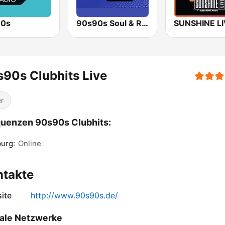
80s
90s90s Soul & R&B
SUNSHINE L
90s Clubhits Live
r
uenzen 90s90s Clubhits:
urg:
Online
ntakte
ite
http://www.90s90s.de/
ale Netzwerke