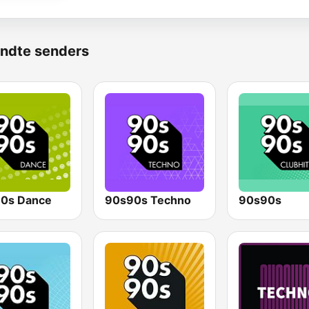
ndte senders
0s Dance
90s90s Techno
90s90s