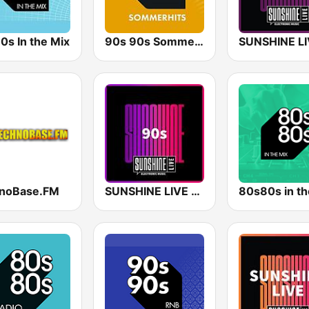
0s In the Mix
90s 90s Sommerhits
noBase.FM
SUNSHINE LIVE - 90s
80s80s in th