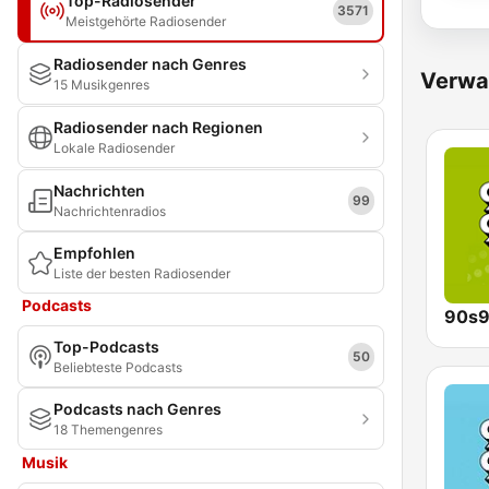
Top-Radiosender
3571
Meistgehörte Radiosender
Radiosender nach Genres
Verwa
15 Musikgenres
Radiosender nach Regionen
Lokale Radiosender
Nachrichten
99
Nachrichtenradios
Empfohlen
Liste der besten Radiosender
Podcasts
90s9
Top-Podcasts
50
Beliebteste Podcasts
Podcasts nach Genres
18 Themengenres
Musik