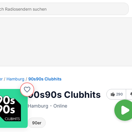
er
Hamburg
90s90s Clubhits
90s90s Clubhits
290
Hamburg - Online
90er