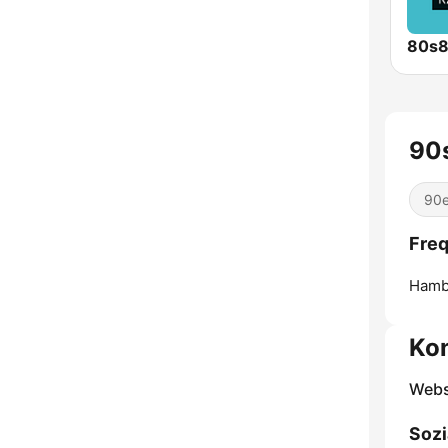
80s
90s
90e
Freq
Hamb
Ko
Webs
Sozi