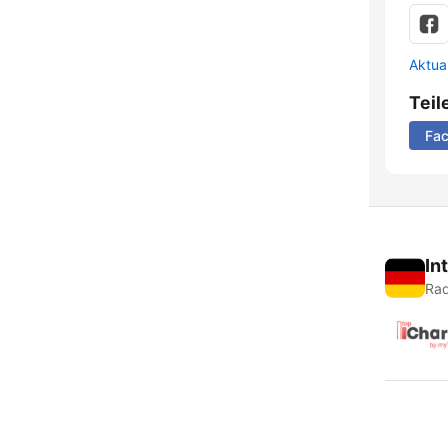
Aktua
Teil
Fa
In
Rad