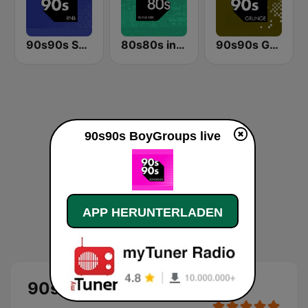
90s90s Soul & R&B
80s80s in the Mix
90s90s Grunge
90s90s BoyGroups live
APP HERUNTERLADEN
90s90s BoyGroups Live