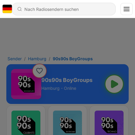
Sender
Hamburg
90s90s BoyGroups
90s90s BoyGroups
Hamburg - Online