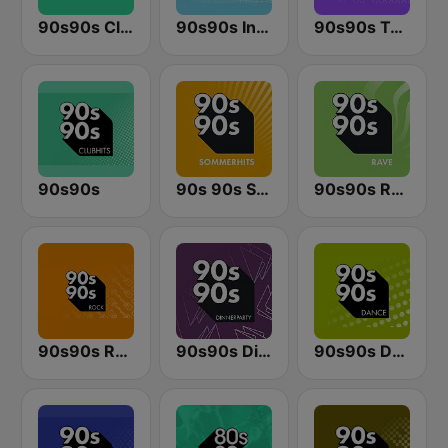
90s90s Clubhits
90s90s In the Mix
90s90s Techno
90s90s
90s 90s Sommerhits
90s90s Rave
90s90s Rock
90s90s Dinnerparty
90s90s Dance