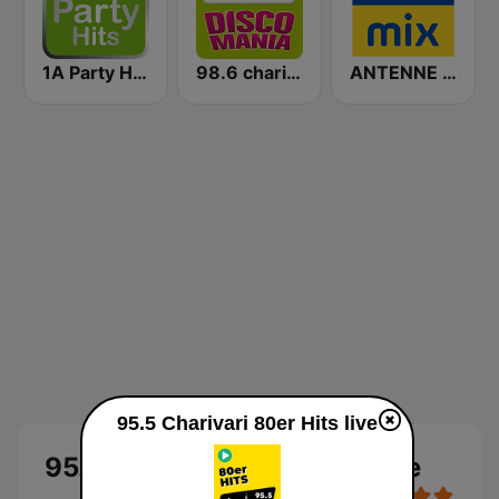
1A Party Hits
98.6 charivari - discomania
ANTENNE BAYERN in the mix
95.5 Charivari 80er Hits live
95.5 Charivari 80er Hits Live