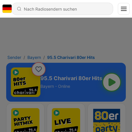
Sender
Bayern
95.5 Charivari 80er Hits
95.5 Charivari 80er Hits
Bayern - Online