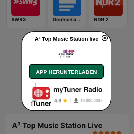
SWR3
Deutschlandfunk
NDR 2
A³ Top Music Station live
APP HERUNTERLADEN
A³ Top Music Station Live