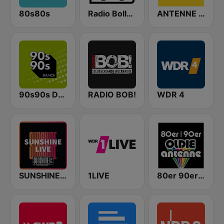
80s80s
Radio Bollerwagen
ANTENNE BAYERN
90s90s Dance
RADIO BOB!
WDR 4
SUNSHINE LIVE
1LIVE
80er 90er OLDIE ANTENNE