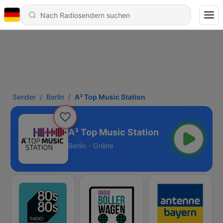
Sender
Berlin
A³ Top Music Station
A³ Top Music Station
Berlin - Online