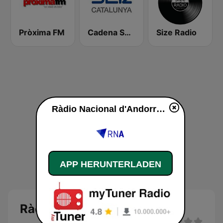
Pròxima FM
Cadena SER Catalunya
Size Radio
Ràdio Nacional d'Andorra live
APP HERUNTERLADEN
Ràdio Nacional d'Andorra