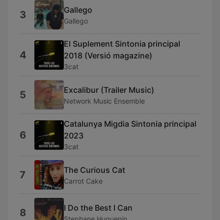
Gallego
3
Gallego
El Suplement Sintonia principal
4
2018 (Versió magazine)
3cat
Excalibur (Trailer Music)
5
Network Music Ensemble
Catalunya Migdia Sintonia principal
6
2023
3cat
The Curious Cat
7
Carrot Cake
I Do the Best I Can
8
Stephane Huguenin