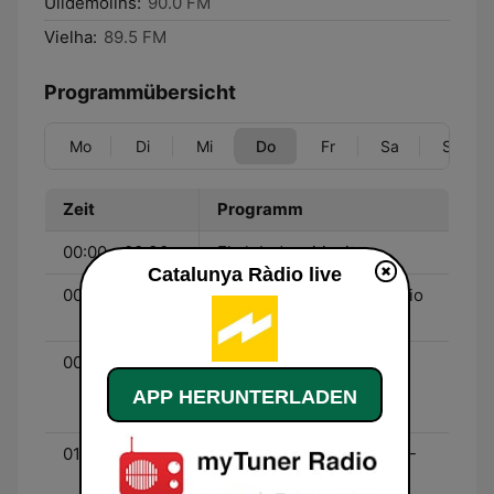
Ulldemolins:
90.0 FM
Vielha:
89.5 FM
Programmübersicht
Mo
Di
Mi
Do
Fr
Sa
So
Zeit
Programm
00:00 - 00:30
El club de mitjanit
Catalunya Ràdio live
00:00 - 13:00
El matí de Catalunya Ràdio
- Con Mònica Terribas
00:30 - 01:00
Adolescents iCat - Con
Roger Carandell, Juliana
APP HERUNTERLADEN
Canet y Joan Grivé
01:00 - 03:00
La nit dels ignorants 3.0 -
Con Xavier Solà