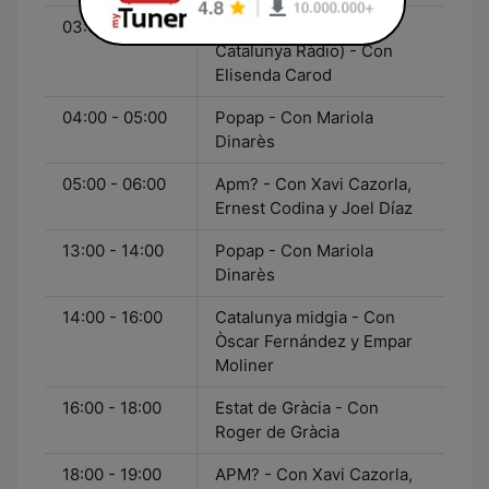
03:00 - 04:00
L'apocalipsi (El matí de
Catalunya Ràdio) - Con
Elisenda Carod
04:00 - 05:00
Popap - Con Mariola
Dinarès
05:00 - 06:00
Apm? - Con Xavi Cazorla,
Ernest Codina y Joel Díaz
13:00 - 14:00
Popap - Con Mariola
Dinarès
14:00 - 16:00
Catalunya midgia - Con
Òscar Fernández y Empar
Moliner
16:00 - 18:00
Estat de Gràcia - Con
Roger de Gràcia
18:00 - 19:00
APM? - Con Xavi Cazorla,