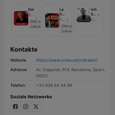
mitjanit
DeliCatessen
La
Informe
finestra
Sala
3CatCultura - Folge 350
indiscreta
i
Catalunya Ràdio - Folge 350
Catalunya Ràdio
02 Jul 2026
Martín
04 Jul 2026
60 min
40 min
Kontakte
Website
https://www.ccma.cat/catradio/
Adresse:
Av. Diagonal, 614, Barcelona, Spain,
08021
Telefon:
+34 938 84 44 88
Soziale Netzwerke