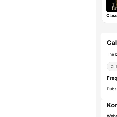
Cal
The b
Chil
Freq
Dubai
Ko
Webs