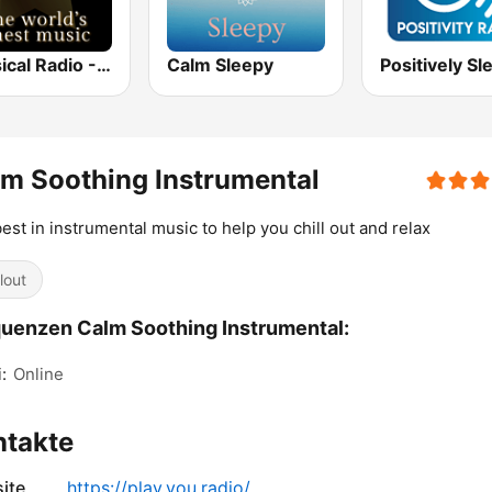
Classical Radio - Calm
Calm Sleepy
m Soothing Instrumental
est in instrumental music to help you chill out and relax
lout
uenzen Calm Soothing Instrumental:
:
Online
ntakte
ite
https://play.you.radio/