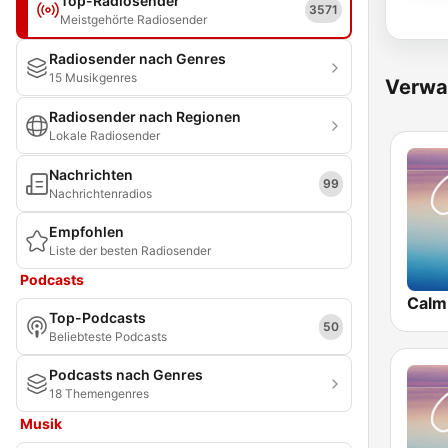
Top-Radiosender
3571
Meistgehörte Radiosender
Radiosender nach Genres
15 Musikgenres
Verwa
Radiosender nach Regionen
Lokale Radiosender
Nachrichten
99
Nachrichtenradios
Empfohlen
Liste der besten Radiosender
Podcasts
Calm
Top-Podcasts
50
Beliebteste Podcasts
Podcasts nach Genres
18 Themengenres
Musik