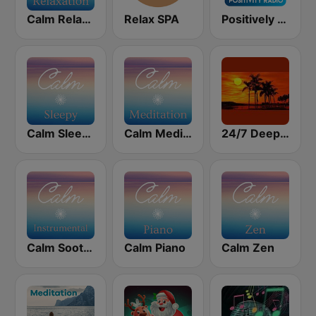
Calm Relaxation
Relax SPA
Positively Meditation
Calm Sleepy
Calm Meditation
24/7 Deep Sleep Music Relaxing Music Insomnia Sleep Relaxing Music Study Sleep Meditation
Calm Soothing Instrumental
Calm Piano
Calm Zen