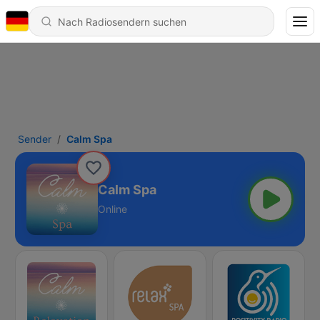
Sender
Calm Spa
Calm Spa
Online