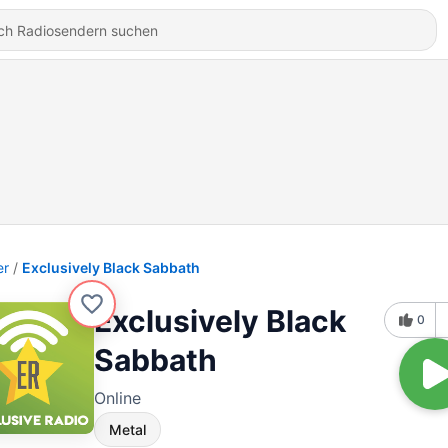
er
Exclusively Black Sabbath
Exclusively Black
0
Sabbath
Online
Metal