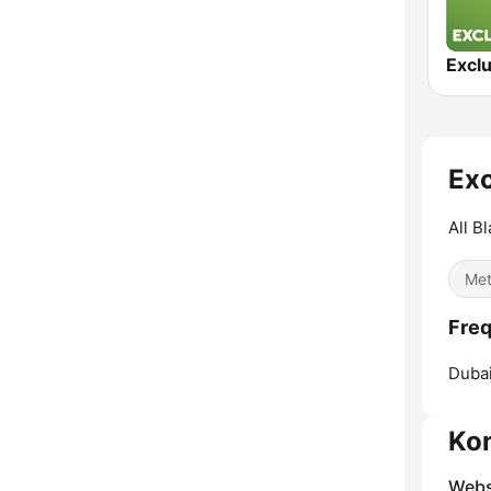
Exc
All B
Met
Freq
Dubai
Ko
Webs