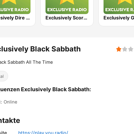
Exclusively Dire Straits
Exclusively Scorpions
lusively Black Sabbath
lack Sabbath All The Time
al
uenzen Exclusively Black Sabbath:
:
Online
ntakte
ite
https://play.you.radio/