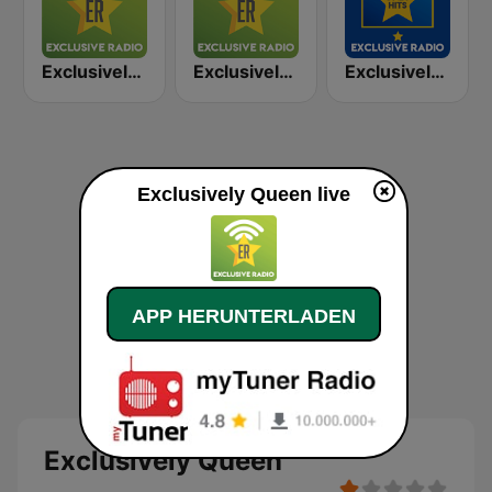
Exclusively The Doors
Exclusively Supertramp
Exclusively Queen - HITS
Exclusively Queen live
APP HERUNTERLADEN
Exclusively Queen