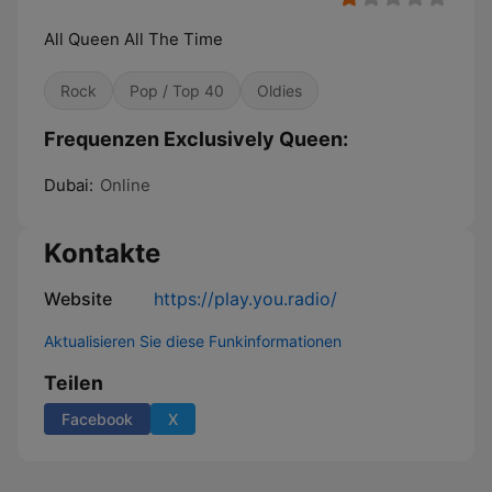
All Queen All The Time
Rock
Pop / Top 40
Oldies
Frequenzen Exclusively Queen:
Dubai:
Online
Kontakte
Website
https://play.you.radio/
Aktualisieren Sie diese Funkinformationen
Teilen
Facebook
X