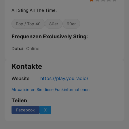
All Sting All The Time.
Pop / Top 40
80er
90er
Frequenzen Exclusively Sting:
Dubai:
Online
Kontakte
Website
https://play.you.radio/
Aktualisieren Sie diese Funkinformationen
Teilen
Facebook
X