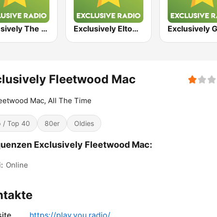
Exclusively The Doors
Exclusively Elton John
lusively Fleetwood Mac
leetwood Mac, All The Time
 / Top 40
80er
Oldies
uenzen Exclusively Fleetwood Mac:
:
Online
ntakte
ite
https://play.you.radio/