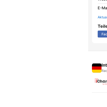
E-Mai
Aktua
Teil
Fa
In
Rad