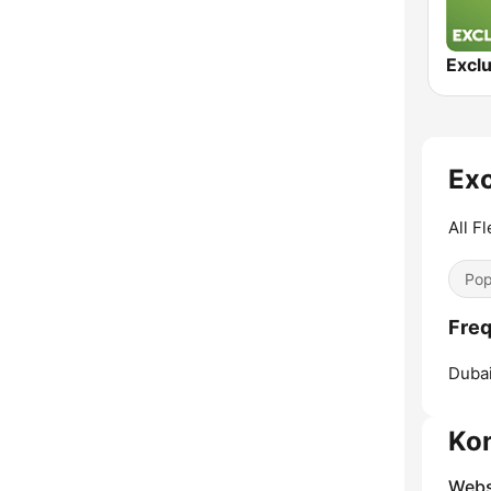
Exc
All F
Pop
Freq
Dubai
Ko
Webs