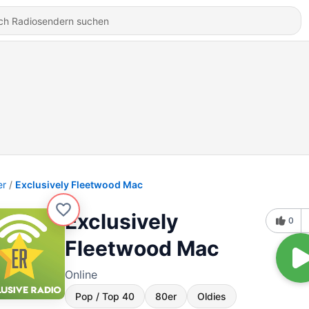
er
Exclusively Fleetwood Mac
Exclusively
0
Fleetwood Mac
Online
Pop / Top 40
80er
Oldies