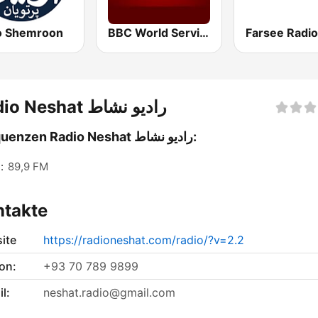
o Shemroon
BBC World Service
Farsee Radio
Radio Neshat رادیو نشاط
Frequenzen Radio Neshat رادیو نشاط:
:
89,9 FM
ntakte
ite
https://radioneshat.com/radio/?v=2.2
on:
+93 70 789 9899
l:
neshat.radio@gmail.com