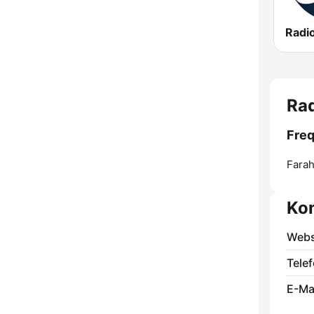
Radi
Farah
Ko
Webs
Telef
E-Mai