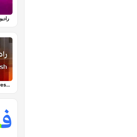
va رادیو آوا
IRIB R Namayesh رادیو نمایش