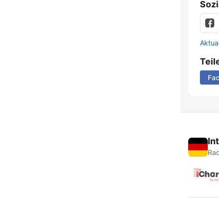
Sozi
Aktua
Teil
Fa
In
Rad