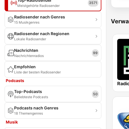
Top-Radiosender
3571
Meistgehörte Radiosender
Radiosender nach Genres
Verwa
15 Musikgenres
Radiosender nach Regionen
Lokale Radiosender
Nachrichten
99
Nachrichtenradios
Empfohlen
Liste der besten Radiosender
Podcasts
Radi
Top-Podcasts
50
Beliebteste Podcasts
Podcasts nach Genres
18 Themengenres
Musik