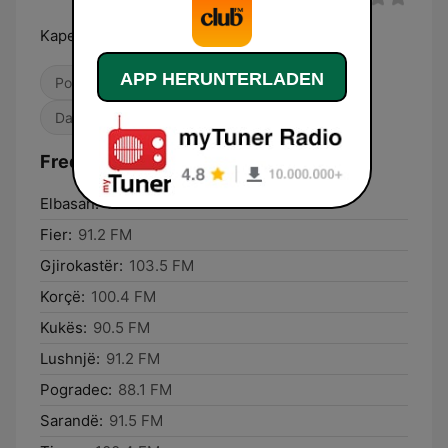
Kape Radion
APP HERUNTERLADEN
Pop / Top 40
Adult Contemporary
Dance / EDM
Frequenzen Club FM:
Elbasan:
104.3 FM
Fier:
91.2 FM
Gjirokastër:
103.5 FM
Korçë:
100.4 FM
Kukës:
90.5 FM
Lushnjë:
91.2 FM
Pogradec:
88.1 FM
Sarandë:
91.5 FM