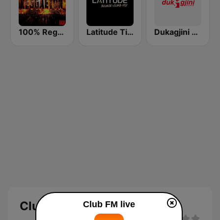
100% Reggaeton Radio
Latitude Tirana
Dukagjini Radio
Club FM
Club FM live