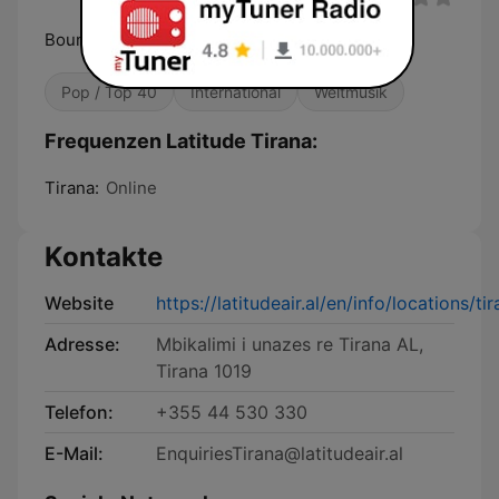
Bounce - Climb - Fly
Pop / Top 40
International
Weltmusik
Frequenzen Latitude Tirana:
Tirana:
Online
Kontakte
Website
https://latitudeair.al/en/info/locations/tir
Adresse:
Mbikalimi i unazes re Tirana AL,
Tirana 1019
Telefon:
+355 44 530 330
E-Mail:
EnquiriesTirana@latitudeair.al