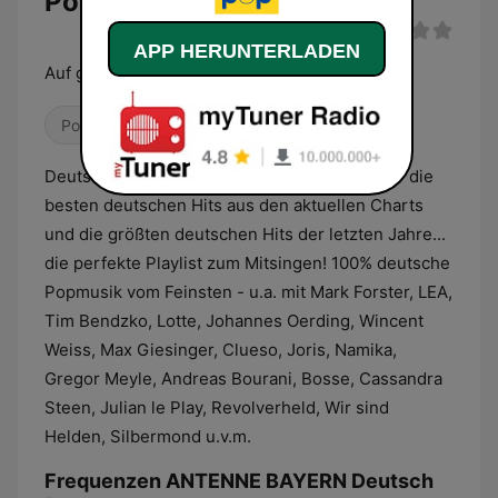
Pop Live
APP HERUNTERLADEN
Auf gut deutsch: Die besten Hits!
Pop / Top 40
Lokalradio
90er
Deutsche Musik und Musik aus Deutschland - die
besten deutschen Hits aus den aktuellen Charts
und die größten deutschen Hits der letzten Jahre...
die perfekte Playlist zum Mitsingen! 100% deutsche
Popmusik vom Feinsten - u.a. mit Mark Forster, LEA,
Tim Bendzko, Lotte, Johannes Oerding, Wincent
Weiss, Max Giesinger, Clueso, Joris, Namika,
Gregor Meyle, Andreas Bourani, Bosse, Cassandra
Steen, Julian le Play, Revolverheld, Wir sind
Helden, Silbermond u.v.m.
Frequenzen ANTENNE BAYERN Deutsch