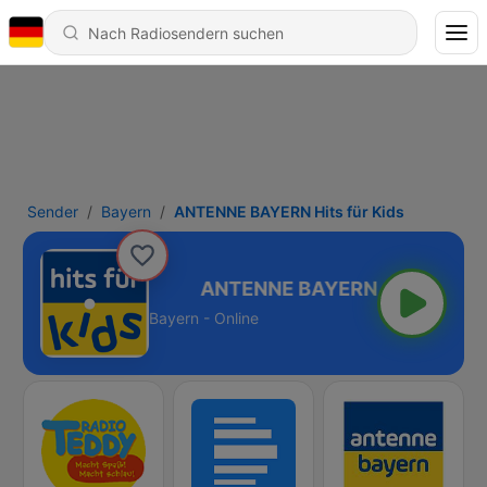
Sender
Bayern
ANTENNE BAYERN Hits für Kids
Hits für Kids
Bayern - Online