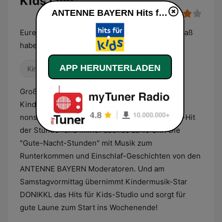
Kids Live
ANTENNE BAYERN Hits für Kids live
Eure Lieblingshits zum Spielen, Lachen und Spaß
haben
APP HERUNTERLADEN
Kindermusik
Großer Spaß für unsere Kleinsten! Die besten
Kinderlieder zum Mitsingen und Mittanzen –
nonstop Mitmach- und Lernlieder, der „Disney-Hit
der Stunde“ und immer abends ab 19 Uhr: Die
"Gute-Nacht-Stunden" mit Musik zum
Runterkommen und Einschlaf-Geschichten von den
ANTENNE BAYERN Moderatoren. Und am
Samstagvormittag übernimmt Kindermusik-Star
DONIKKL das Hits für Kids-Studio und sorgt für
gute Laune zum Start ins Wochenende!