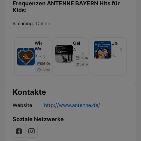
Frequenzen ANTENNE BAYERN Hits für
Kids:
Ismaning:
Online
Wiesn-
Geheimakte
Ungeschmink
Wahnsinn
–
ANTENNE BAYERN - Folge 68
der
Stephan Kuffler & Karsten Wellert - Folge 10
Julia Wendel, Ilka Jägersberger, Julia Gumpp
05 Nov 2022
Mädelsabend
06 Oct 2018
59 min
18 min
Kontakte
Website
http://www.antenne.de/
Soziale Netzwerke