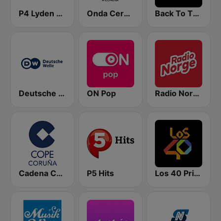
P4 Lyden av Norge
Onda Cero A Coruña
Back To The 80's Radio
Deutsche Welle
ON Pop
Radio Norge
Cadena COPE Coruña
P5 Hits
Los 40 Principales