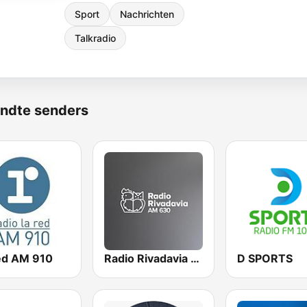
Sport
Nachrichten
Talkradio
ndte senders
ed AM 910
Radio Rivadavia 630 AM
D SPORTS