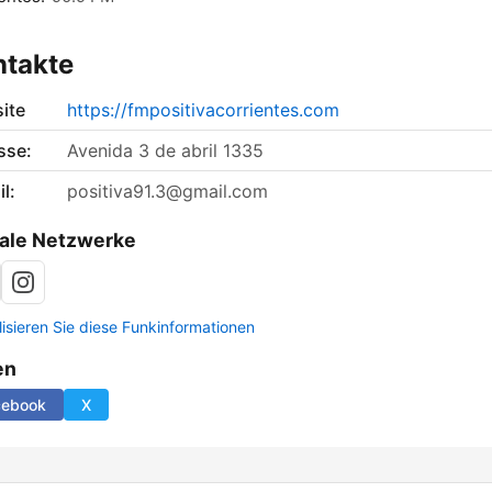
ntakte
ite
https://fmpositivacorrientes.com
sse:
Avenida 3 de abril 1335
l:
positiva91.3@gmail.com
ale Netzwerke
lisieren Sie diese Funkinformationen
en
cebook
X