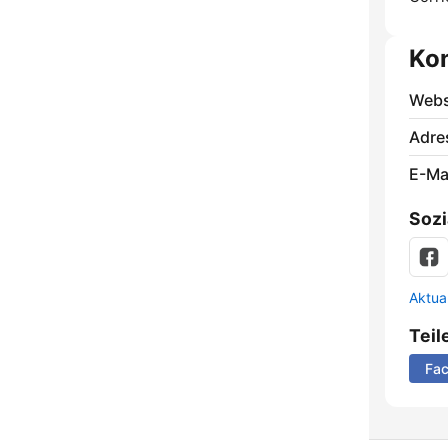
Ko
Webs
Adre
E-Mai
Sozi
Aktua
Teil
Fa