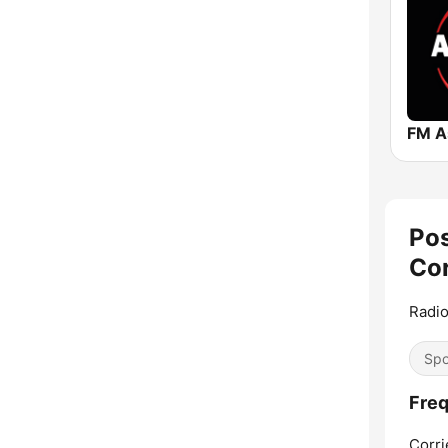
FM A
Pos
Cor
Radio
Spo
Freq
Corri