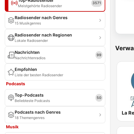
Top-Radiosender
3571
Meistgehörte Radiosender
Radiosender nach Genres
15 Musikgenres
Radiosender nach Regionen
Lokale Radiosender
Verwa
Nachrichten
99
Nachrichtenradios
Empfohlen
Liste der besten Radiosender
Podcasts
Top-Podcasts
50
Beliebteste Podcasts
Podcasts nach Genres
La R
18 Themengenres
Musik