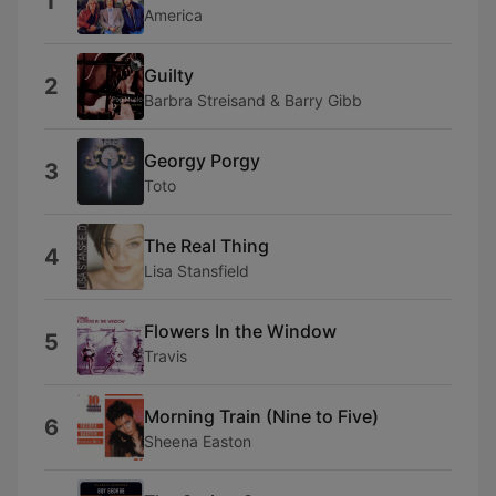
1
America
Guilty
2
Barbra Streisand & Barry Gibb
Georgy Porgy
3
Toto
The Real Thing
4
Lisa Stansfield
Flowers In the Window
5
Travis
Morning Train (Nine to Five)
6
Sheena Easton