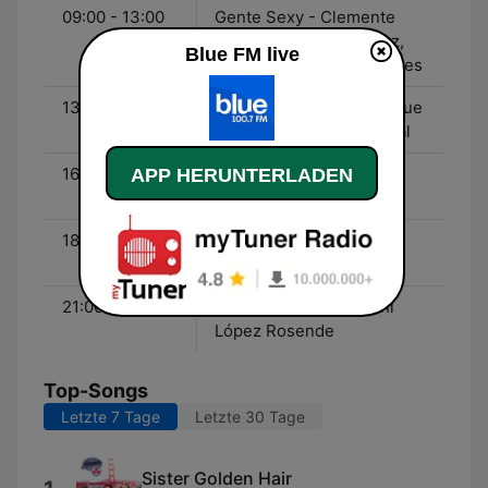
09:00 - 13:00
Gente Sexy - Clemente
Cancela, Joe Fernández,
Blue FM live
Santiago Calori, Leo Gabes
13:00 - 16:00
Últimos Cartuchos - Migue
Granados, Martín Garabal
16:00 - 18:00
Línea Caliente - Nico
APP HERUNTERLADEN
Guthman
18:00 - 21:00
Blue Records - Toma
Durrieu
21:00 - 00:00
Vamos de Vuelta - Trini
López Rosende
Top-Songs
Letzte 7 Tage
Letzte 30 Tage
Sister Golden Hair