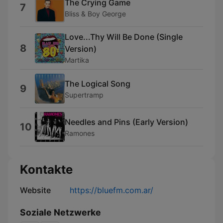
The Crying Game
7
Bliss & Boy George
Love...Thy Will Be Done (Single
8
Version)
Martika
The Logical Song
9
Supertramp
Needles and Pins (Early Version)
10
Ramones
Kontakte
Website
https://bluefm.com.ar/
Soziale Netzwerke