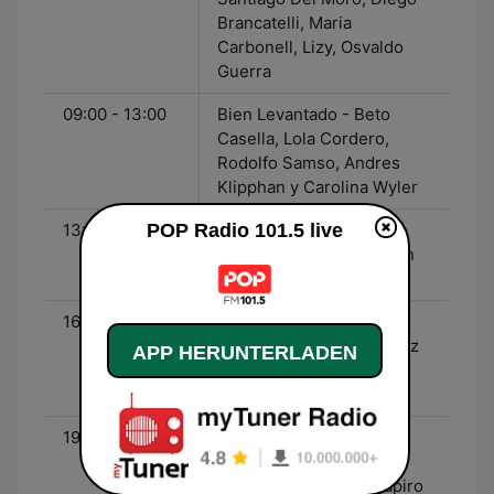
Brancatelli, Maria
Carbonell, Lizy, Osvaldo
Guerra
09:00 - 13:00
Bien Levantado - Beto
Casella, Lola Cordero,
Rodolfo Samso, Andres
Klipphan y Carolina Wyler
13:00 - 16:00
POP Radio 101.5 live
Al Ataque - Diego Korol,
Sara Werthein, Sebastian
Naldi y Martin Pugliese
16:00 - 19:00
Código Sily - Fernando
"Coco" Sily, Mabel Gomez
APP HERUNTERLADEN
Romeo, Luis Piñeyro y
Ludmila Gurchenco
19:00 - 21:00
Jey No More - Jey
Mammon, Horacio
Elizondo, Tatiana Schapiro