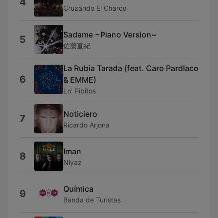
4
Cruzando El Charco
Sadame ~Piano Version~
5
佐藤直紀
La Rubia Tarada (feat. Caro PardIaco
6
& EMME)
Lo' Pibitos
Noticiero
7
Ricardo Arjona
Iman
8
Niyaz
Química
9
Banda de Turistas