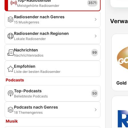
Top-Radiosender
3571
Meistgehörte Radiosender
Radiosender nach Genres
Verwa
15 Musikgenres
Radiosender nach Regionen
Lokale Radiosender
Nachrichten
99
Nachrichtenradios
Empfohlen
Liste der besten Radiosender
Podcasts
Gold
Top-Podcasts
50
Beliebteste Podcasts
Podcasts nach Genres
18 Themengenres
Musik