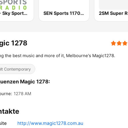
2KY - Sky Sports Radio
SEN Sports 1170 Sydney
2SM Super R
gic 1278
ng the best music and more of it, Melbourne's Magic1278.
lt Contemporary
uenzen Magic 1278:
ourne:
1278 AM
ntakte
ite
http://www.magic1278.com.au