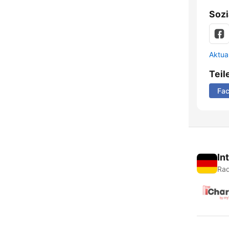
Sozi
Aktua
Teil
Fa
In
Rad