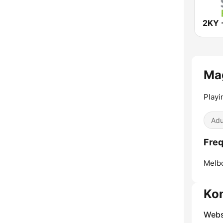
Ma
Playi
Adu
Freq
Melb
Ko
Webs