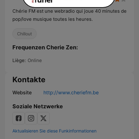
Chérie FM est une webradio qui joue 40 minutes de
pop/love musique toutes les heures.
Chillout
Frequenzen Cherie Zen:
Liège:
Online
Kontakte
Website
http://www.cheriefm.be
Soziale Netzwerke
Aktualisieren Sie diese Funkinformationen