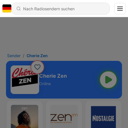
Sender
Cherie Zen
Cherie Zen
Online