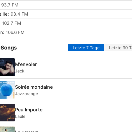
93.7 FM
ille:
93.4 FM
:
102.7 FM
n:
106.6 FM
-Songs
Letzte 7 Tage
Letzte 30 
M'envoler
Jeck
Soirée mondaine
Jazzorange
Peu Importe
Laule