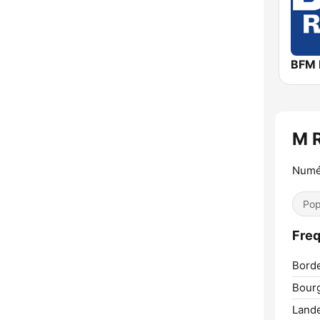
BFM 
M 
Numér
Pop
Freq
Bord
Bour
Land