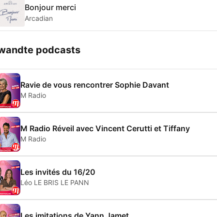
Bonjour merci
Arcadian
wandte podcasts
Ravie de vous rencontrer Sophie Davant
M Radio
M Radio Réveil avec Vincent Cerutti et Tiffany
M Radio
Les invités du 16/20
Léo LE BRIS LE PANN
Les imitations de Yann Jamet