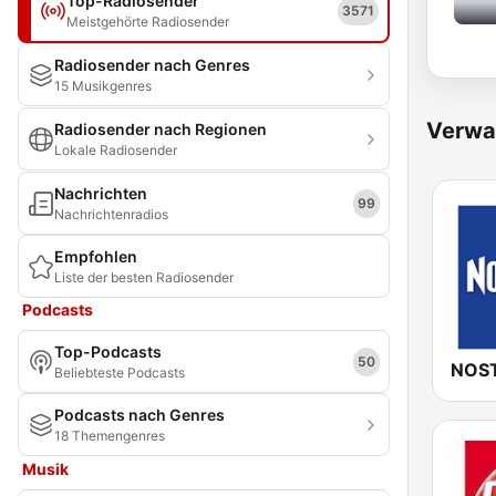
Top-Radiosender
3571
Meistgehörte Radiosender
Radiosender nach Genres
15 Musikgenres
Verwa
Radiosender nach Regionen
Lokale Radiosender
Nachrichten
99
Nachrichtenradios
Empfohlen
Liste der besten Radiosender
Podcasts
Top-Podcasts
50
NOST
Beliebteste Podcasts
Podcasts nach Genres
18 Themengenres
Musik