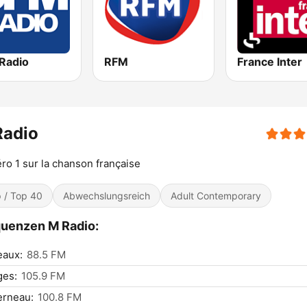
Radio
RFM
France Inter
Radio
o 1 sur la chanson française
 / Top 40
Abwechslungsreich
Adult Contemporary
uenzen M Radio:
eaux:
88.5 FM
ges:
105.9 FM
erneau:
100.8 FM