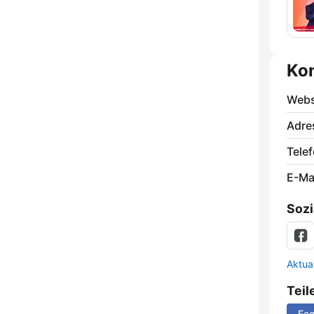
Ko
Webs
Adre
Telef
E-Mai
Sozi
Aktua
Teil
Fa