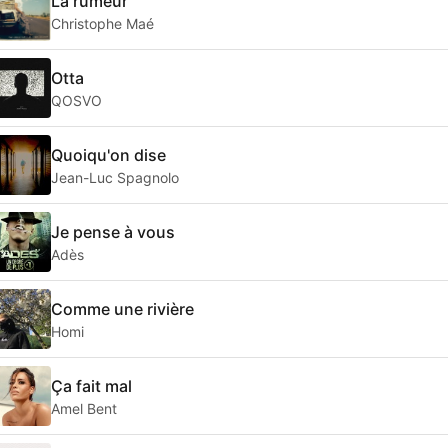
La rumeur
Christophe Maé
Otta
QOSVO
Quoiqu'on dise
Jean-Luc Spagnolo
Je pense à vous
Adès
Comme une rivière
Homi
Ça fait mal
Amel Bent