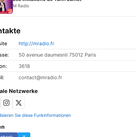
M Radio
ntakte
ite
http://mradio.fr
sse:
50 avenue daumesnil 75012 Paris
on:
3618
l:
contact@mradio.fr
ale Netzwerke
lisieren Sie diese Funkinformationen
en
cebook
X