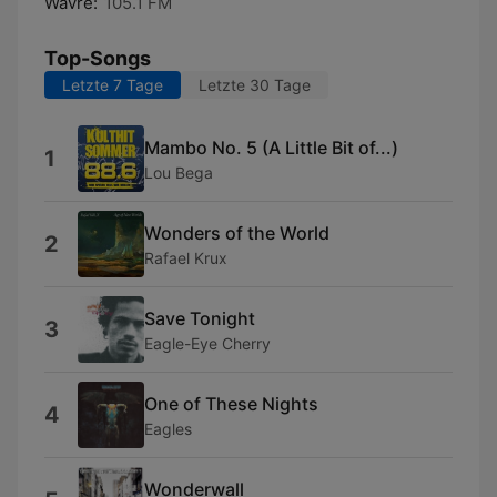
Wavre:
105.1 FM
Top-Songs
Letzte 7 Tage
Letzte 30 Tage
Mambo No. 5 (A Little Bit of...)
1
Lou Bega
Wonders of the World
2
Rafael Krux
Save Tonight
3
Eagle-Eye Cherry
One of These Nights
4
Eagles
Wonderwall