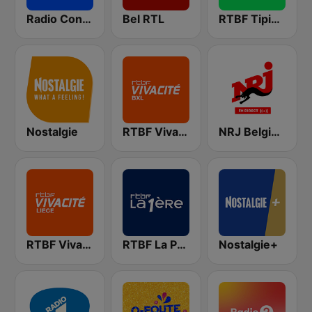
Radio Contact
Bel RTL
RTBF Tipik FM
Nostalgie
RTBF VivaCité Bruxelles
NRJ Belgique
RTBF VivaCité Liège
RTBF La Première
Nostalgie+