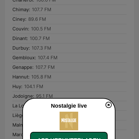
Chimay:
107.7 FM
Ciney:
89.6 FM
Couvin:
100.5 FM
Dinant:
100.7 FM
Durbuy:
107.3 FM
Gembloux:
107.4 FM
Genappe:
107.7 FM
Hannut:
105.8 FM
Huy:
104.1 FM
Jodoigne:
95.1 FM
Nostalgie live
La Louvière:
89.2 FM
Liège:
95.0 FM
Malmédy:
90.9 FM
Marche-en-Famenne:
107.9 FM