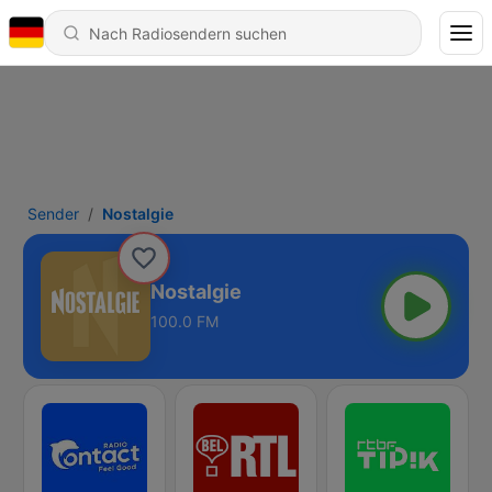
Sender
Nostalgie
Nostalgie
100.0 FM