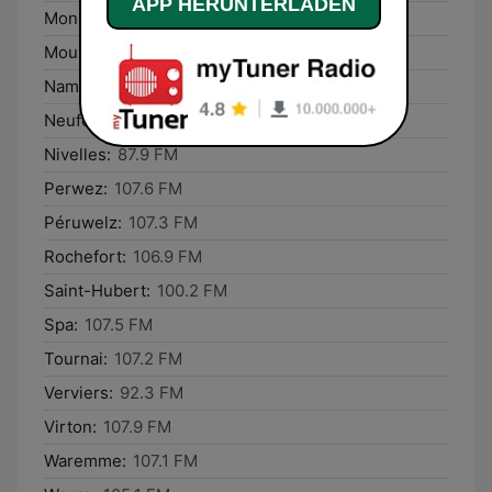
APP HERUNTERLADEN
Mons:
107.5 FM
Mouscron:
100.7 FM
Namur:
100.4 FM
Neufchâteau:
107.0 FM
Nivelles:
87.9 FM
Perwez:
107.6 FM
Péruwelz:
107.3 FM
Rochefort:
106.9 FM
Saint-Hubert:
100.2 FM
Spa:
107.5 FM
Tournai:
107.2 FM
Verviers:
92.3 FM
Virton:
107.9 FM
Waremme:
107.1 FM