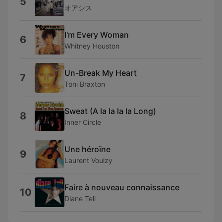
5
オアシス
I'm Every Woman
6
Whitney Houston
Un-Break My Heart
7
Toni Braxton
Sweat (A la la la la Long)
8
Inner Circle
Une héroïne
9
Laurent Voulzy
Faire à nouveau connaissance
10
Diane Tell