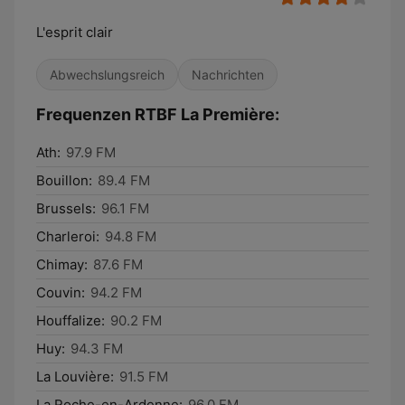
L'esprit clair
Abwechslungsreich
Nachrichten
Frequenzen RTBF La Première:
Ath:
97.9 FM
Bouillon:
89.4 FM
Brussels:
96.1 FM
Charleroi:
94.8 FM
Chimay:
87.6 FM
Couvin:
94.2 FM
Houffalize:
90.2 FM
Huy:
94.3 FM
La Louvière:
91.5 FM
La Roche-en-Ardenne:
96.0 FM