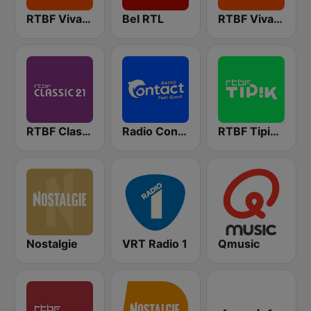
RTBF VivaCité Bruxelles
Bel RTL
RTBF VivaCité Liège
RTBF Classic 21
Radio Contact
RTBF Tipik FM
Nostalgie
VRT Radio 1
Qmusic