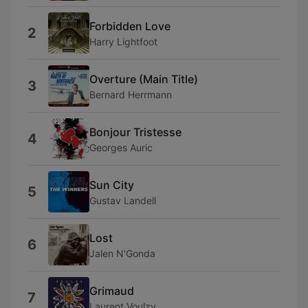
Forbidden Love
2
Harry Lightfoot
Overture (Main Title)
3
Bernard Herrmann
Bonjour Tristesse
4
Georges Auric
Sun City
5
Gustav Landell
Lost
6
Jalen N'Gonda
Grimaud
7
Laurent Voulzy