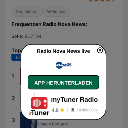
Nachrichten
Weltmusik
Frequenzen Radio Nova News:
Sofia:
95.7 FM
Top-Songs
Radio Nova News live
Letzte 7 Tage
Letzte 30 Tage
Where Is My Husband
1
Shay7
APP HERUNTERLADEN
Война
2
Dara Ekimova
Talk to Me
3
Simeon Rodgers