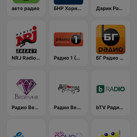
авто радио
БНР Хоризонт (BNR Horizont)
Дарик Радио ( Darik Radio )
NRJ Radio ENERGY
Радио 1 (Radio 1)
БГ Радио 91.9 ( BG Radio )
Радио Веселина 99.1 FM
Радио Вероника 96.7 (Radio Veronika)
bTV Радио (BTV Radio)