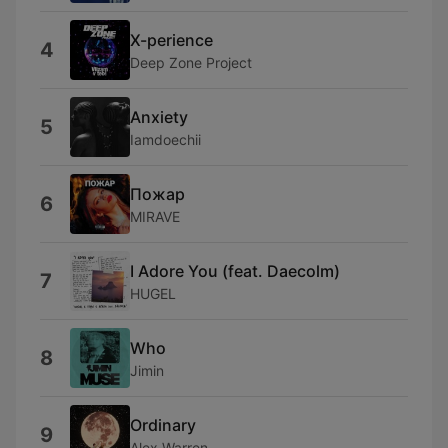
X-perience
4
Deep Zone Project
Anxiety
5
Iamdoechii
Пожар
6
MIRAVE
I Adore You (feat. Daecolm)
7
HUGEL
Who
8
Jimin
Ordinary
9
Alex Warren