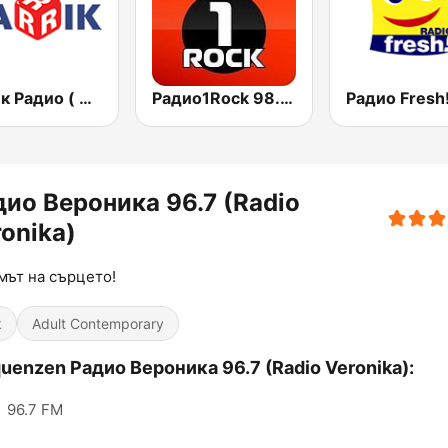
Дарик Радио ( Darik Radio )
Радио1Rock 98.3 FM ( Radio 1 Rock )
дио Вероника 96.7 (Radio
onika)
мът на сърцето!
k
Adult Contemporary
uenzen Радио Вероника 96.7 (Radio Veronika):
:
96.7 FM