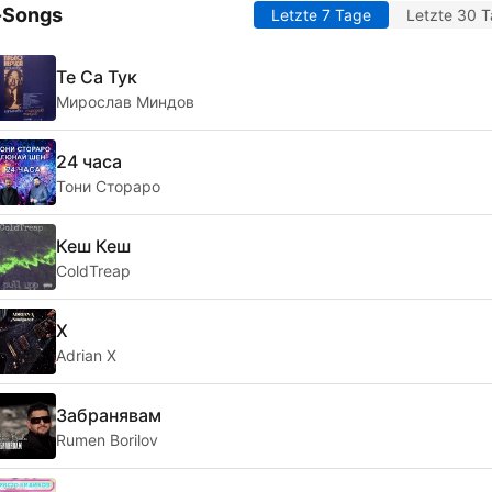
-Songs
Letzte 7 Tage
Letzte 30 
Те Са Тук
Мирослав Миндов
24 часа
Тони Стораро
Кеш Кеш
ColdTreap
X
Adrian X
Забранявам
Rumen Borilov