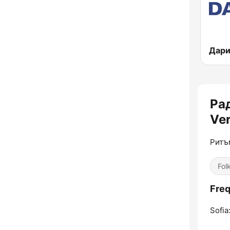
Ра
Ver
Ритъ
Fol
Freq
Sofia