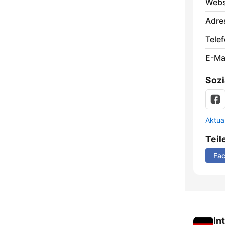
Webs
Adre
Telef
E-Mai
Sozi
Aktua
Teil
Fa
In