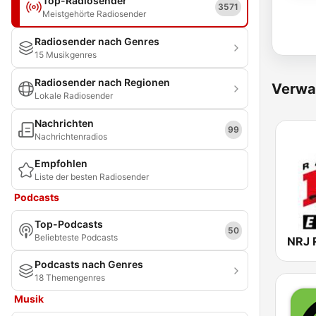
Top-Radiosender
3571
Meistgehörte Radiosender
Radiosender nach Genres
15 Musikgenres
Radiosender nach Regionen
Verwa
Lokale Radiosender
Nachrichten
99
Nachrichtenradios
Empfohlen
Liste der besten Radiosender
Podcasts
Top-Podcasts
50
Beliebteste Podcasts
Podcasts nach Genres
18 Themengenres
Musik