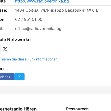
ite
http://www.radioveronika.bg
sse:
1404 София, ул.”Рикардо Вакарини” № 6 Б
on:
02 / 951 51 00
l:
office@radioveronika.bg
ale Netzwerke
lisieren Sie diese Funkinformationen
en
cebook
X
ternetradio Hören
Ressourcen