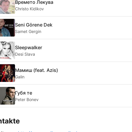
Времето Лекува
Christo Kidikov
Seni Görene Dek
Samet Gergin
Sleepwalker
Desi Slava
Мамиш (feat. Azis)
Galin
Губя те
Peter Bonev
ntakte