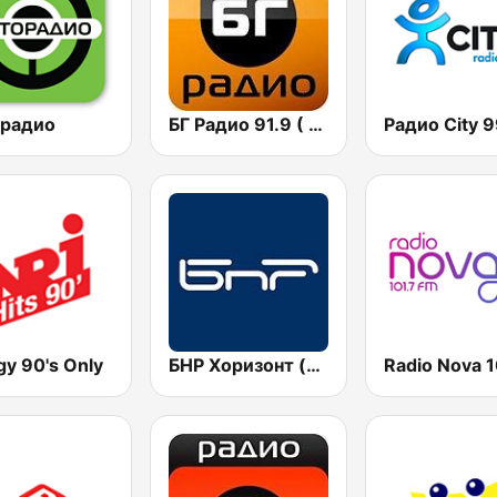
 радио
БГ Радио 91.9 ( BG Radio )
gy 90's Only
БНР Хоризонт (BNR Horizont)