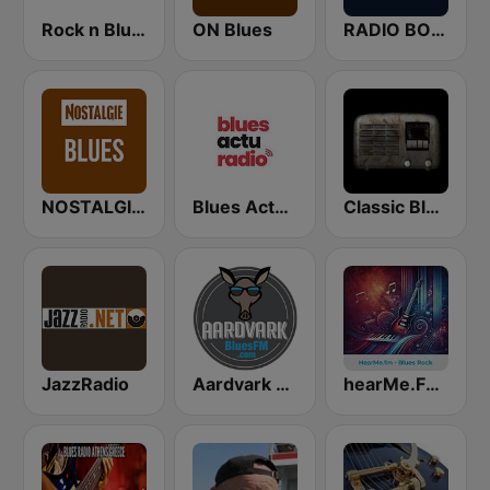
Rock n Blues
ON Blues
RADIO BOB! Blues
NOSTALGIE Blues
Blues Actu Radio
Classic Blues Radio
JazzRadio
Aardvark Blues FM
hearMe.FM Blues Rock