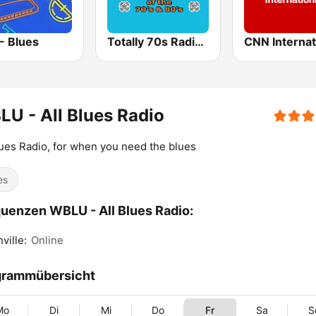
- Blues
Totally 70s Radio Network
CNN Internat
U - All Blues Radio
lues Radio, for when you need the blues
es
uenzen WBLU - All Blues Radio:
ville:
Online
grammübersicht
Mo
Di
Mi
Do
Fr
Sa
S