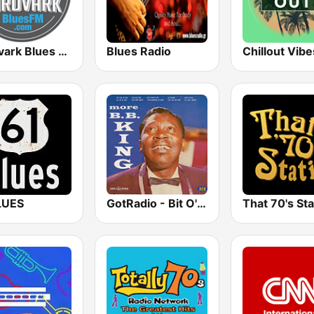
Aardvark Blues FM
Blues Radio
Chillout Vibe
LUES
GotRadio - Bit O' Blues
That 70's Sta