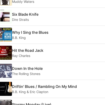
Muddy Waters
Six Blade Knife
Dire Straits
Why I Sing the Blues
B.B. King
Hit the Road Jack
Ray Charles
Down In the Hole
The Rolling Stones
Driftin' Blues / Rambling On My Mind
B.B. King & Eric Clapton
Stormy Monday (Live)