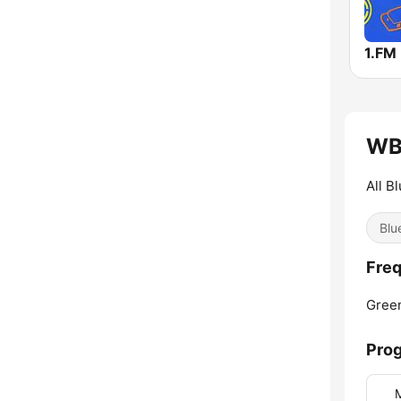
1.FM 
WBL
All B
Blu
Freq
Green
Pro