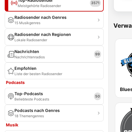
Top-Radiosender
3571
Meistgehörte Radiosender
Radiosender nach Genres
15 Musikgenres
Verwa
Radiosender nach Regionen
Lokale Radiosender
Nachrichten
99
Nachrichtenradios
Empfohlen
Liste der besten Radiosender
Podcasts
Top-Podcasts
50
Beliebteste Podcasts
Podcasts nach Genres
18 Themengenres
Musik