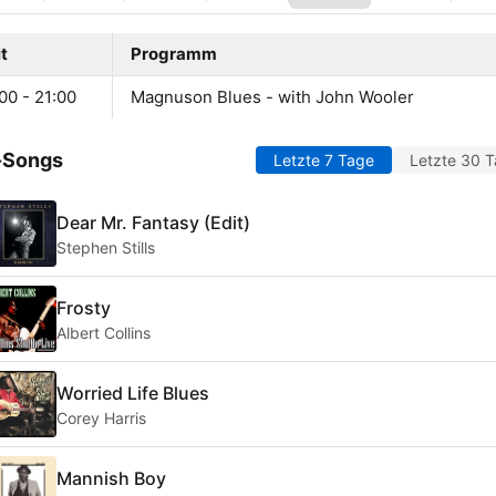
t
Programm
00 - 21:00
Magnuson Blues - with John Wooler
-Songs
Letzte 7 Tage
Letzte 30 
Dear Mr. Fantasy (Edit)
Stephen Stills
Frosty
Albert Collins
Worried Life Blues
Corey Harris
Mannish Boy