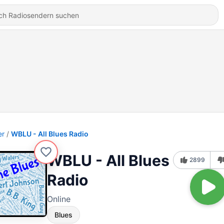
er
WBLU - All Blues Radio
WBLU - All Blues
2899
Radio
Online
Blues