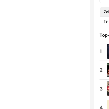
Zei
19:
Top
1
2
3
4