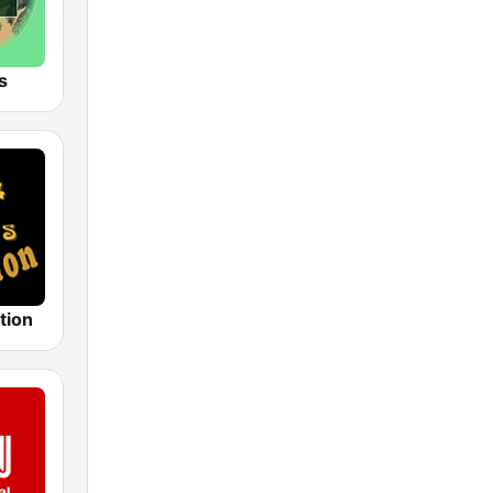
s
tion