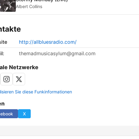
Albert Collins
ntakte
ite
http://allbluesradio.com/
l:
themadmusicasylum@gmail.com
ale Netzwerke
lisieren Sie diese Funkinformationen
en
cebook
X