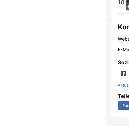
10
Ko
Webs
E-Mai
Sozi
Aktua
Teil
Fa