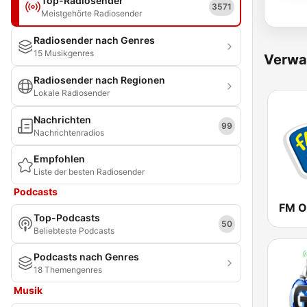
Top-Radiosender
3571
Meistgehörte Radiosender
Radiosender nach Genres
15 Musikgenres
Verwa
Radiosender nach Regionen
Lokale Radiosender
Nachrichten
99
Nachrichtenradios
Empfohlen
Liste der besten Radiosender
Podcasts
FM O
Top-Podcasts
50
Beliebteste Podcasts
Podcasts nach Genres
18 Themengenres
Musik