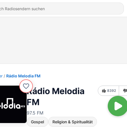
er
Rádio Melodia FM
Rádio Melodia
8392
FM
97.5 FM
Gospel
Religion & Spiritualität