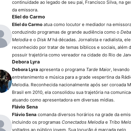
continuidade ao legado de seu pai, Francisco Silva, na ge
da emissora.
Eliel do Carmo
Eliel do Carmo
atua como locutor e mediador na emissora
conduzindo programas de grande audiência como o
Deba
Melodia
e o
Disk M
há décadas. Jornalista e radialista, ele
reconhecido por tratar de temas bíblicos e sociais, além 
possuir trajetória como vereador na cidade do Rio de Jan
Debora Lyra
Debora Lyra
apresenta o programa
Tarde Maior
, levando
entretenimento e música para a grade vespertina da Rádi
Melodia. Reconhecida nacionalmente após ser coroada M
Brasil em 2010, ela consolidou sua trajetória na comunic
atuando como apresentadora em diversas mídias.
Flávio Sena
Flávio Sena
comanda diversos horários na grade da emis
incluindo os programas
Conectados Melodia
e
Tribo Melo
voltados ao público jovem. Sua locução é marcada pelo