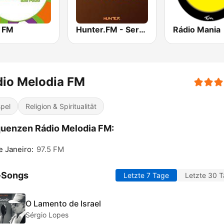
 FM
Hunter.FM - Sertanejo
Rádio Mania
dio Melodia FM
pel
Religion & Spiritualität
uenzen Rádio Melodia FM:
e Janeiro:
97.5 FM
-Songs
Letzte 7 Tage
Letzte 30 
O Lamento de Israel
Sérgio Lopes