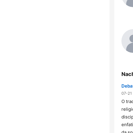
Nac
Debat
07-21
O tra
relig
disci
enfat
da s