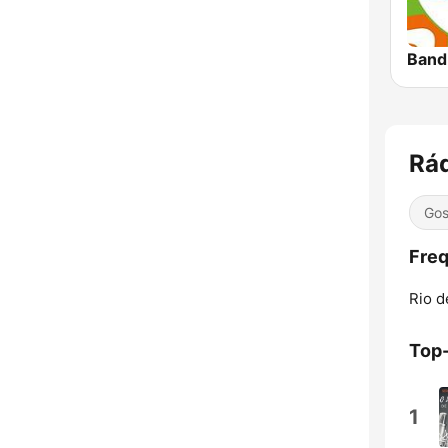
Band
Rá
Gos
Freq
Rio d
Top
1