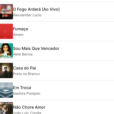
O Fogo Arderá (Ao Vivo)
Alexsander Lucio
Fumaça
Amem
Sou Mais Que Vencedor
Aline Barros
Casa do Pai
Preto no Branco
Em Troca
Isadora Pompeo
Não Chore Amor
João Luiz Corrêa