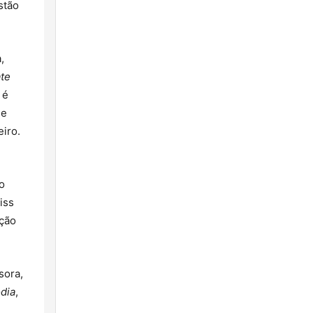
stão
,
te
 é
de
eiro.
o
iss
ação
sora,
dia
,