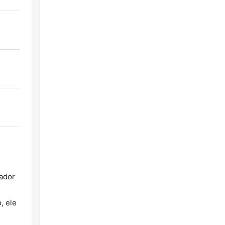
tador
, ele