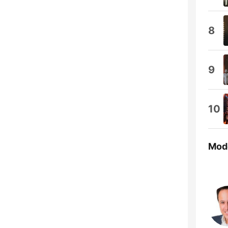
8
9
10
Mod