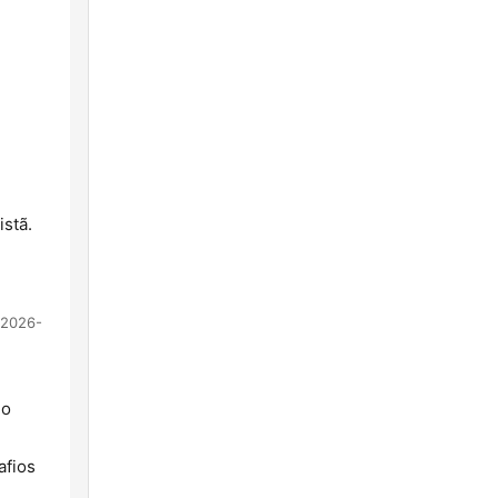
istã.
2026-
 o
afios