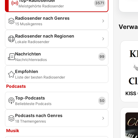
Top-Radiosender
3571
Meistgehörte Radiosender
Radiosender nach Genres
15 Musikgenres
Verwa
Radiosender nach Regionen
Lokale Radiosender
Nachrichten
99
Nachrichtenradios
Empfohlen
Liste der besten Radiosender
Podcasts
KISS 
Top-Podcasts
50
Beliebteste Podcasts
Podcasts nach Genres
18 Themengenres
Musik