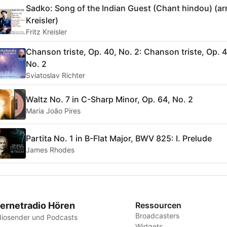
Sadko: Song of the Indian Guest (Chant hindou) (arr
Kreisler)
Fritz Kreisler
Chanson triste, Op. 40, No. 2: Chanson triste, Op. 4
No. 2
Sviatoslav Richter
Waltz No. 7 in C-Sharp Minor, Op. 64, No. 2
Maria João Pires
Partita No. 1 in B-Flat Major, BWV 825: I. Prelude
James Rhodes
ternetradio Hören
Ressourcen
Broadcasters
iosender und Podcasts
Widgets