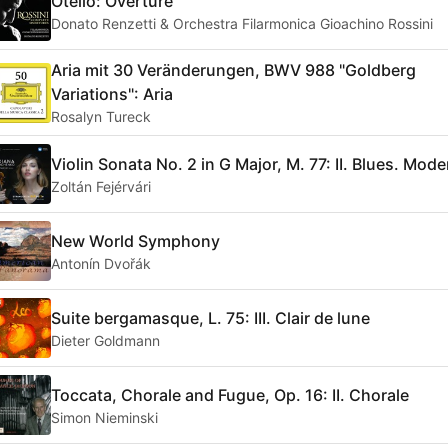
Otello: Overture
Donato Renzetti & Orchestra Filarmonica Gioachino Rossini
Aria mit 30 Veränderungen, BWV 988 "Goldberg
Variations": Aria
Rosalyn Tureck
Violin Sonata No. 2 in G Major, M. 77: II. Blues. Mode
Zoltán Fejérvári
New World Symphony
Antonín Dvořák
Suite bergamasque, L. 75: III. Clair de lune
Dieter Goldmann
Toccata, Chorale and Fugue, Op. 16: II. Chorale
Simon Nieminski