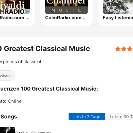
CalmRadio.com - Vivaldi
CalmRadio.com - Chamber Music
 Greatest Classical Music
rpieces of classical
ssisch
uenzen 100 Greatest Classical Music:
to:
Online
-Songs
Letzte 7 Tage
Letzte 30 