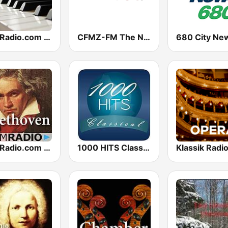
CalmRadio.com - Classical Piano
CFMZ-FM The New Classical FM
680 City Ne
CalmRadio.com - Beethoven
1000 HITS Classical Music