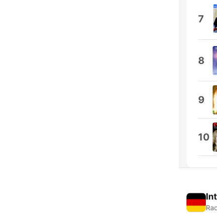
7
8
9
10
In
Rad