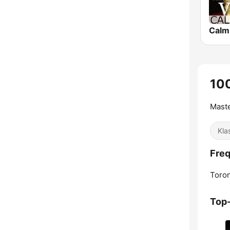
100
Maste
Kla
Freq
Toron
Top