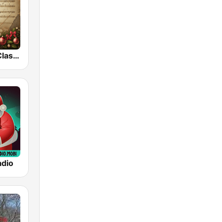
hearMe.FM Classical Christmas
adio