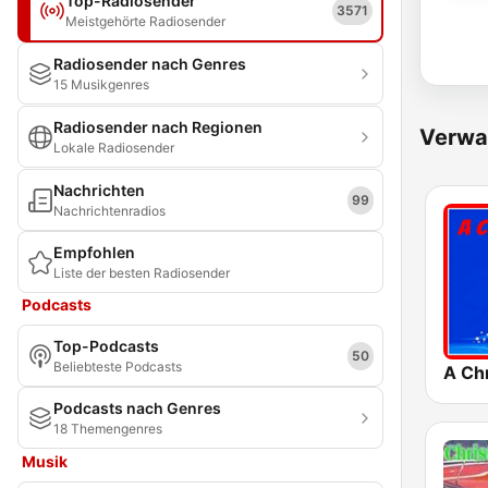
Top-Radiosender
3571
Meistgehörte Radiosender
Radiosender nach Genres
15 Musikgenres
Radiosender nach Regionen
Verwa
Lokale Radiosender
Nachrichten
99
Nachrichtenradios
Empfohlen
Liste der besten Radiosender
Podcasts
Top-Podcasts
50
Beliebteste Podcasts
A Ch
Podcasts nach Genres
18 Themengenres
Musik