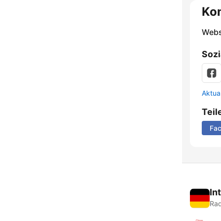
Ko
Webs
Sozi
Aktua
Teil
Fa
In
Rad