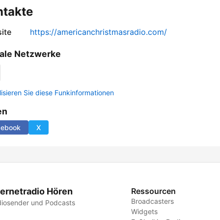
ntakte
ite
https://americanchristmasradio.com/
ale Netzwerke
lisieren Sie diese Funkinformationen
en
cebook
X
ternetradio Hören
Ressourcen
Broadcasters
iosender und Podcasts
Widgets