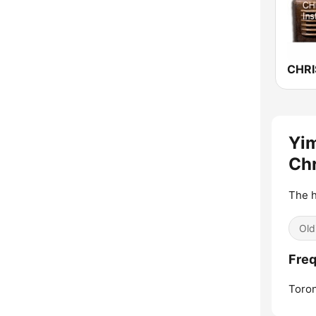
Yi
Chr
The h
Old
Freq
Toron