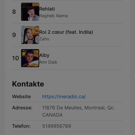
Rehlati
8
Ragheb Alama
Roi 2 cœur (feat. Indila)
9
Zaho
Alby
10
Amr Diab
Kontakte
Website
https://meradio.ca/
Adresse:
11876 De Meulles, Montreal, Qc.
CANADA
Telefon:
5149956789