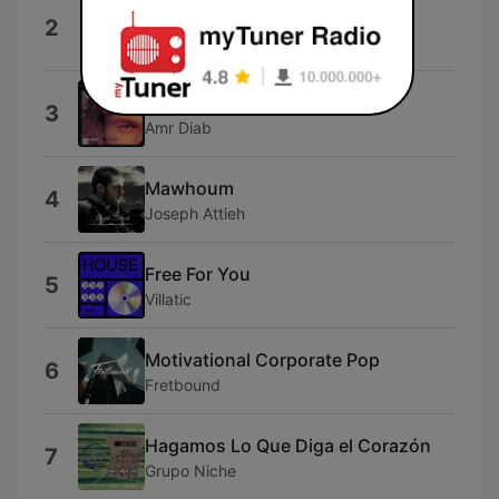
Maktoub (Sean Bay Long Edit)
2
Sean Bay
Ally El Wadaa
3
Amr Diab
Mawhoum
4
Joseph Attieh
Free For You
5
Villatic
Motivational Corporate Pop
6
Fretbound
Hagamos Lo Que Diga el Corazón
7
Grupo Niche