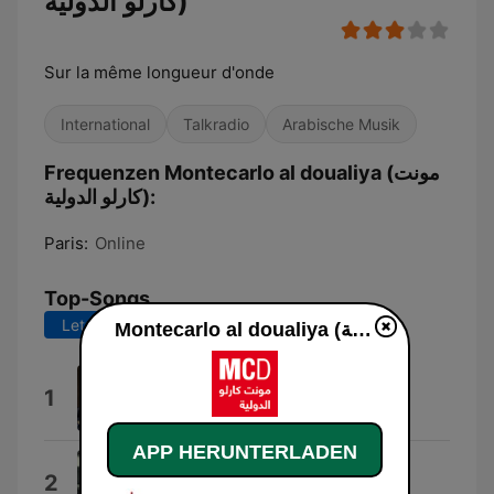
كارلو الدولية)
Sur la même longueur d'onde
International
Talkradio
Arabische Musik
Frequenzen Montecarlo al doualiya (مونت
كارلو الدولية):
Paris:
Online
Top-Songs
Letzte 7 Tage
Letzte 30 Tage
Montecarlo al doualiya (مونت كارلو الدولية) live
Texas Bolero
1
Mathias Duplessy & Mukhtiyar Ali
APP HERUNTERLADEN
Mawhoum
2