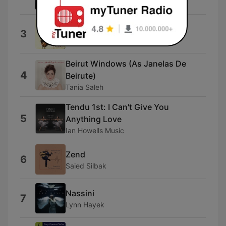
Joseph Attieh
Hayati
3
Souad Massi
Beirut Windows (As Janelas De
4
Beirute)
Tania Saleh
Tendu 1st: I Can't Give You
5
Anything Love
Ian Howells Music
Zend
6
Saied Silbak
Nassini
7
Lynn Hayek