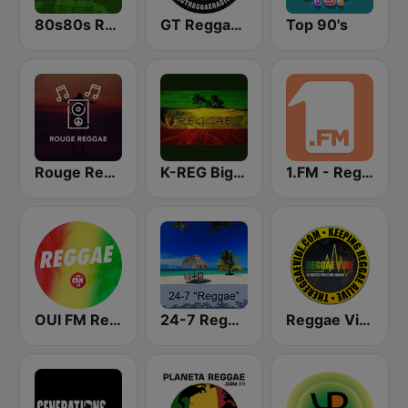
80s80s Reggae
GT Reggae Radio
Top 90's
Rouge Reggae
K-REG Big Reggae Mix
1.FM - Reggaeton Heat
OUI FM Reggae
24-7 Reggae
Reggae Vibe Radio