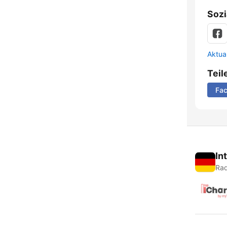
Sozi
Aktua
Teil
Fa
In
Rad