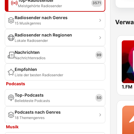
Top-Radiosender
3571
Meistgehörte Radiosender
Radiosender nach Genres
Verwa
15 Musikgenres
Radiosender nach Regionen
Lokale Radiosender
Nachrichten
99
Nachrichtenradios
Empfohlen
Liste der besten Radiosender
Podcasts
Top-Podcasts
50
Beliebteste Podcasts
Podcasts nach Genres
18 Themengenres
Musik