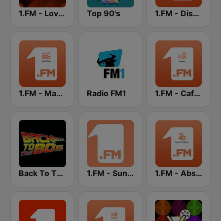
1.FM - Love Classics
Top 90's
1.FM - Disco Ball 70s & 80s
1.FM - Magic 80
Radio FM1
1.FM - Cafe Radio
Back To The 80's Radio
1.FM - Sunshine
1.FM - Absolute Top 40