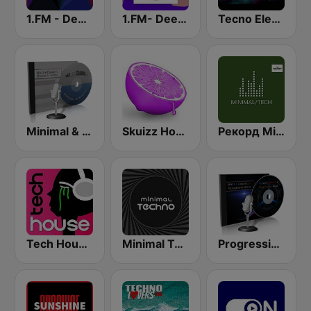
1.FM - Deep House
1.FM- Deep Techno & Tech House
Tecno Electro
Minimal & Techno on MixLive.ie
Skuizz House
Рекорд Minimal/Tech (Record Minimal/Tech)
Tech House RadioSpinner
Minimal Techno Radio
Progressive & Tech-house on MixLive.ie