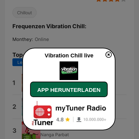
Chillout
Frequenzen Vibration Chill:
Monthey:
Online
Top-Songs
Vibration Chill live
Letzte 7 Tage
Letzte 30 Tage
Dreamstate
1
Dean Evenson
APP HERUNTERLADEN
Stargazing
2
Sonny Bo
Deep Blue Ocean
3
Nanga Parbat