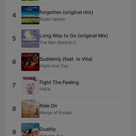
forgotten (original mix)
4
Roald Velden
Long Way to Go (original Mix)
5
The Man Behind C.
Suddenly (feat. Io Vita)
6
Night And Day
Fight The Feeling
7
PNFA
Ride On
8
Merge of Equals
Duality
9
Roberto Sol