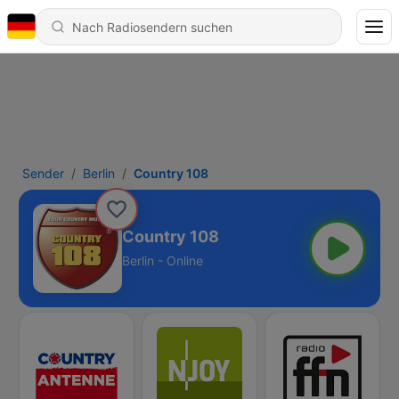
Sender
Berlin
Country 108
Country 108
Berlin - Online