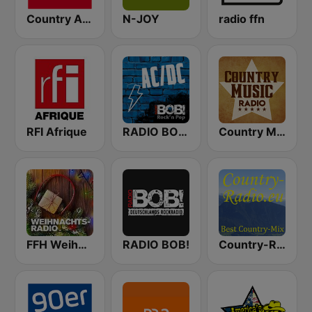
Country Antenne
N-JOY
radio ffn
RFI Afrique
RADIO BOB! ACDC
Country Music Radio - Classic Country
FFH Weihnachtsradio
RADIO BOB!
Country-Radio