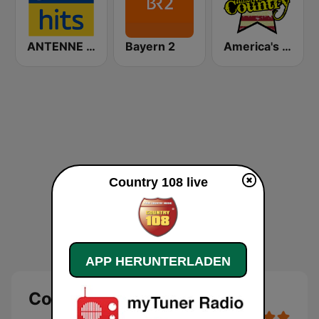
ANTENNE BAYERN 90er Hits
Bayern 2
America's Country
Country 108 live
APP HERUNTERLADEN
Country 108 Live