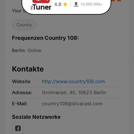
Your Country Music
Country
Frequenzen Country 108:
Berlin:
Online
Kontakte
Website
http://www.country108.com
Adresse:
Grolmanstr. 40, 10623 Berlin
E-Mail:
country108@silvacast.com
Soziale Netzwerke