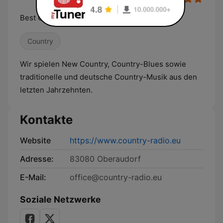
Best Country-Mix
Country
Wir spielen New Country, Country-Blues sowie
traditionelle und deutsche Country-Musik aus den
letzten Jahrzehnten.
Kontakte
Website
https://www.country-radio.eu
Adresse:
83080 Oberaudorf
E-Mail:
office@country-radio.eu
Soziale Netzwerke