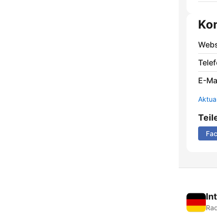
Ko
Webs
Telef
E-Mai
Aktua
Teil
Fa
In
Rad