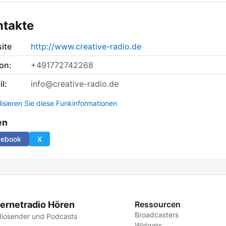
ntakte
ite
http://www.creative-radio.de
on:
+491772742268
l:
info@creative-radio.de
lisieren Sie diese Funkinformationen
en
cebook
X
ternetradio Hören
Ressourcen
Broadcasters
iosender und Podcasts
Widgets