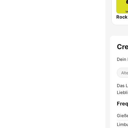
Cre
Dein 
Alt
Das L
Liebl
Freq
Gieß
Limbu