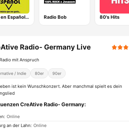
Rock en Español Radio
Radio Bob
80's Hits
Ative Radio- Germany Live
Radio mit Anspruch
ernative / Indie
80er
90er
eben ist kein Wunschkonzert. Aber manchmal spielt es dein
ingslied
uenzen CreAtive Radio- Germany:
en:
Online
rg an der Lahn:
Online