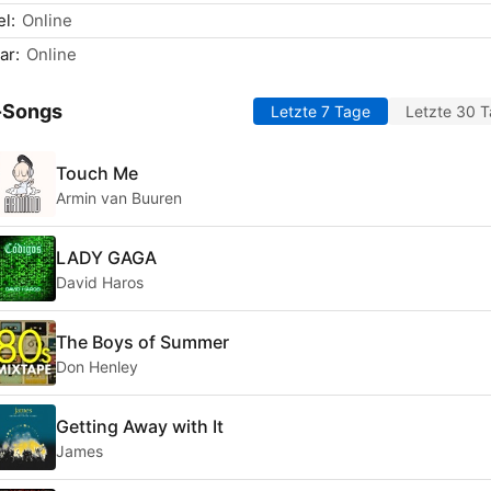
l:
Online
ar:
Online
-Songs
Letzte 7 Tage
Letzte 30 
Touch Me
Armin van Buuren
LADY GAGA
David Haros
The Boys of Summer
Don Henley
Getting Away with It
James