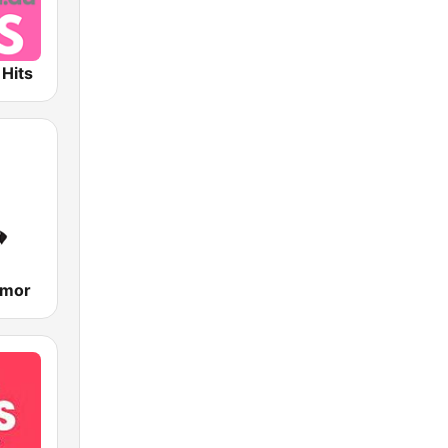
 Hits
umor