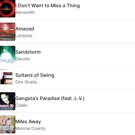
I Don't Want to Miss a Thing
Aerosmith
Amazed
Lonestar
Sandstorm
Darude
Sultans of Swing
Dire Straits
Gangsta's Paradise (feat. L.V.)
Coolio
Miles Away
Monroe County