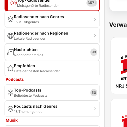
Top-Radiosender
3571
Meistgehörte Radiosender
Radiosender nach Genres
15 Musikgenres
Verwa
Radiosender nach Regionen
Lokale Radiosender
Nachrichten
99
Nachrichtenradios
Empfohlen
Liste der besten Radiosender
Podcasts
NRJ 
Top-Podcasts
50
Beliebteste Podcasts
Podcasts nach Genres
18 Themengenres
Musik