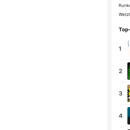
Runke
Wetzl
Top
1
2
3
4