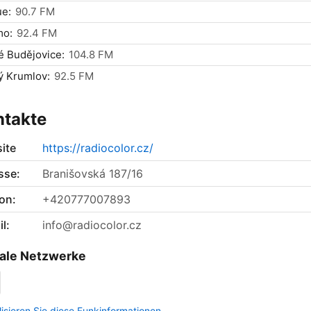
ue:
90.7 FM
mo:
92.4 FM
 Budějovice:
104.8 FM
ý Krumlov:
92.5 FM
ntakte
ite
https://radiocolor.cz/
sse:
Branišovská 187/16
on:
+420777007893
l:
info@radiocolor.cz
ale Netzwerke
lisieren Sie diese Funkinformationen