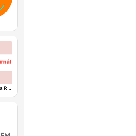
Český rozhlas Radiožurnál