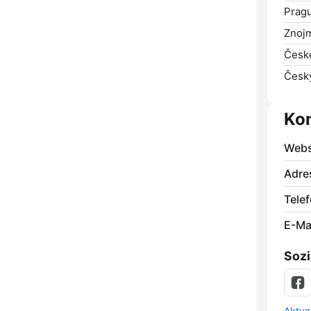
Prag
Znoj
České
Česk
Ko
Webs
Adre
Telef
E-Mai
Sozi
Aktua