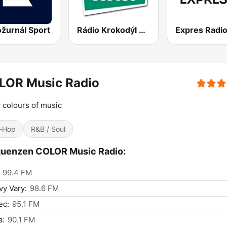
ožurnál Sport
Rádio Krokodýl FM
Expres Radi
LOR Music Radio
 colours of music
-Hop
R&B / Soul
quenzen COLOR Music Radio:
99.4 FM
vy Vary:
98.6 FM
ec:
95.1 FM
a:
90.1 FM