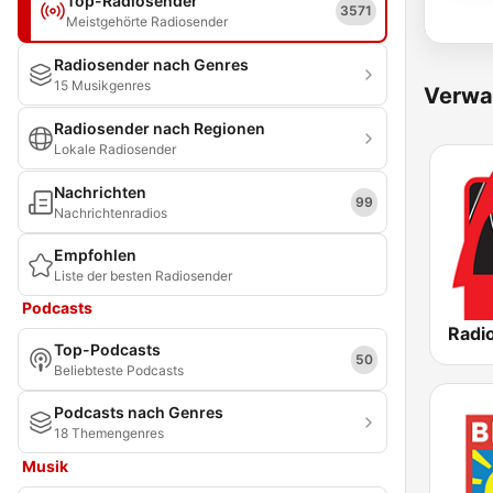
Top-Radiosender
3571
Meistgehörte Radiosender
Radiosender nach Genres
15 Musikgenres
Verwa
Radiosender nach Regionen
Lokale Radiosender
Nachrichten
99
Nachrichtenradios
Empfohlen
Liste der besten Radiosender
Podcasts
Radio
Top-Podcasts
50
Beliebteste Podcasts
Podcasts nach Genres
18 Themengenres
Musik