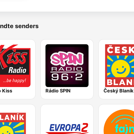
ndte senders
 Kiss
Rádio SPIN
Český Blaník