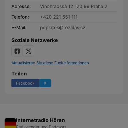
letectví
Adresse:
Vinohradská 12 120 99 Praha 2
Telefon:
+420 221 551 111
E-Mail:
poplatek@rozhlas.cz
Soziale Netzwerke
Aktualisieren Sie diese Funkinformationen
Teilen
Facebook
X
Internetradio Hören
Radiosender und Podcasts