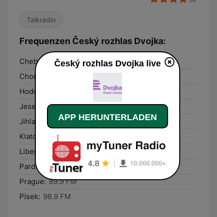
Talkradio
Frequenzen Český rozhlas Dvojka:
Cheb:
100.1 FM
Český rozhlas Dvojka live
Chomutov:
94.2 FM
Hodonín:
107.8 FM
Jeseník:
88.7 FM
APP HERUNTERLADEN
Jihlava:
107.1 FM
Klatovy:
90.3 FM
Liberec:
89.9 FM
Pardubice:
100.1 FM
Prague:
89.9 FM
Písek:
98.9 FM