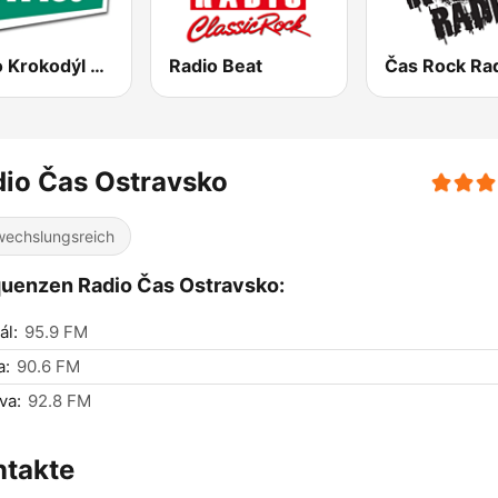
Rádio Krokodýl FM
Radio Beat
Čas Rock Ra
io Čas Ostravsko
echslungsreich
uenzen Radio Čas Ostravsko:
ál:
95.9 FM
a:
90.6 FM
va:
92.8 FM
ntakte