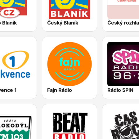
 Blaník
Český Blaník
vence 1
Fajn Rádio
Rádio SPIN