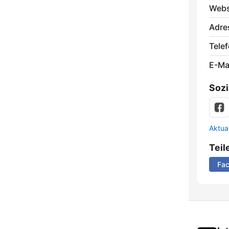
Webs
Adre
Telef
E-Mai
Sozi
Aktua
Teil
Fa