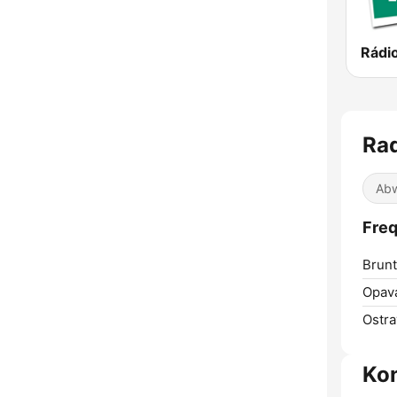
Rad
Abw
Freq
Brunt
Opav
Ostra
Ko