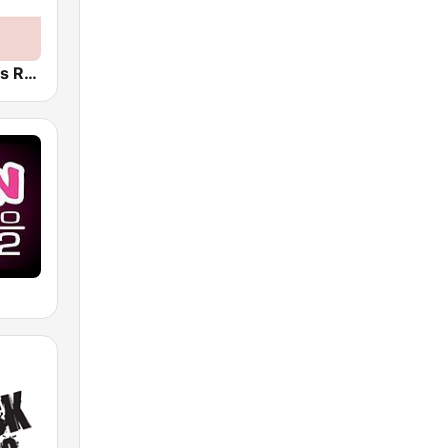
Český rozhlas Radiožurnál