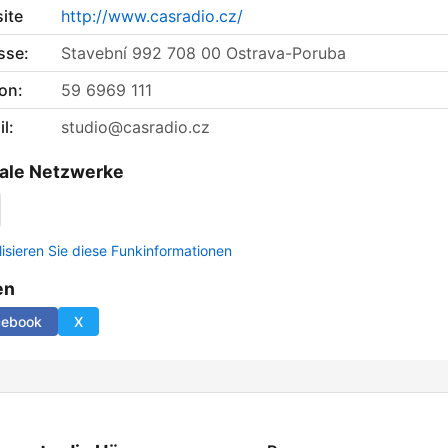
ite
http://www.casradio.cz/
sse:
Stavební 992 708 00 Ostrava-Poruba
on:
59 6969 111
l:
studio@casradio.cz
ale Netzwerke
lisieren Sie diese Funkinformationen
en
cebook
X