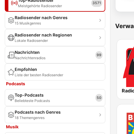
Top-Radiosender
3571
Meistgehörte Radiosender
Radiosender nach Genres
15 Musikgenres
Verwa
Radiosender nach Regionen
Lokale Radiosender
Nachrichten
99
Nachrichtenradios
Empfohlen
Liste der besten Radiosender
Podcasts
Radio
Top-Podcasts
50
Beliebteste Podcasts
Podcasts nach Genres
18 Themengenres
Musik