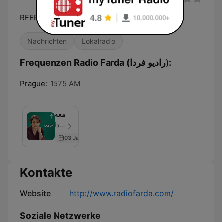
RFERL 21
Nachrichten
Lokalradio
Frequenzen Radio Farda (راديو فردا):
Prague:
1575 AM
جامعه
رادیوفردا - Folge 50
03 Jan 2023
Kontakte
Website
http://www.radiofarda.com/
Soziale Netzwerke