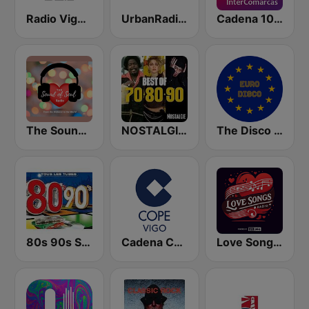
Radio Vigo SER
UrbanRadio - Old School R&B
Cadena 100 InterComarcas
The Sound of Soul
NOSTALGIE BEST OF 70 80 90
The Disco Paradise - Euro Disco
80s 90s Super Pop Hits
Cadena COPE Vigo
Love Songs Radio