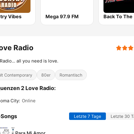
try Vibes
Mega 97.9 FM
ove Radio
Radio... all you need is love.
lt Contemporary
80er
Romantisch
uenzen 2 Love Radio:
oma City:
Online
-Songs
Letzte 7 Tage
Letzte 30 
Para Mi Amor