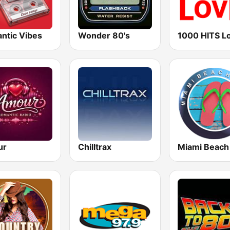
ntic Vibes
Wonder 80's
1000 HITS L
ur
Chilltrax