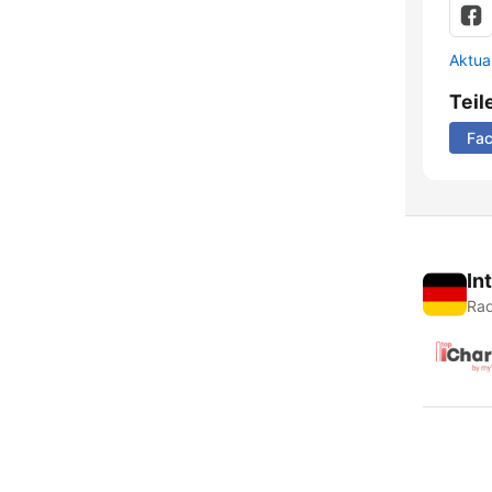
Aktua
Teil
Fa
In
Rad