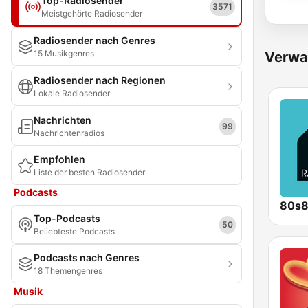
Top-Radiosender
3571
Meistgehörte Radiosender
Radiosender nach Genres
15 Musikgenres
Verwa
Radiosender nach Regionen
Lokale Radiosender
Nachrichten
99
Nachrichtenradios
Empfohlen
Liste der besten Radiosender
Podcasts
80s
Top-Podcasts
50
Beliebteste Podcasts
Podcasts nach Genres
18 Themengenres
Musik