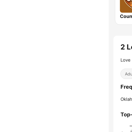
Coun
2 L
Love 
Adu
Freq
Oklah
Top