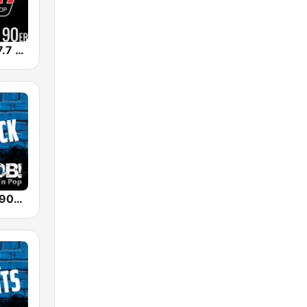
DIE NEUE 107.7 - 90er
RADIO BOB! 90er Rock