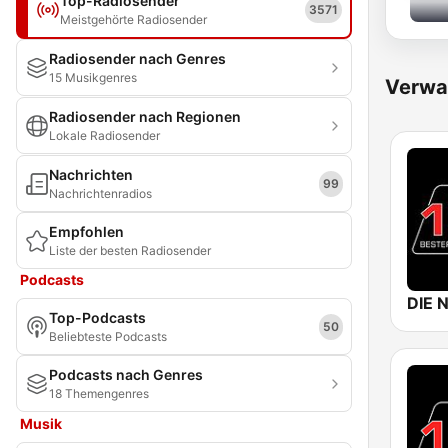
Top-Radiosender
3571
Meistgehörte Radiosender
Radiosender nach Genres
15 Musikgenres
Verwa
Radiosender nach Regionen
Lokale Radiosender
Nachrichten
99
Nachrichtenradios
Empfohlen
Liste der besten Radiosender
Podcasts
Top-Podcasts
50
Beliebteste Podcasts
Podcasts nach Genres
18 Themengenres
Musik