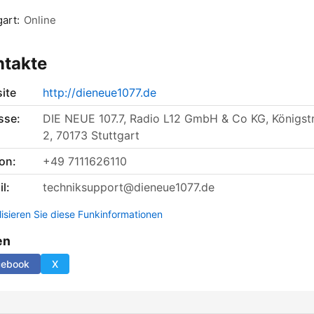
gart:
Online
ntakte
ite
http://dieneue1077.de
sse:
DIE NEUE 107.7, Radio L12 GmbH & Co KG, Königst
2, 70173 Stuttgart
on:
+49 7111626110
l:
techniksupport@dieneue1077.de
lisieren Sie diese Funkinformationen
en
cebook
X