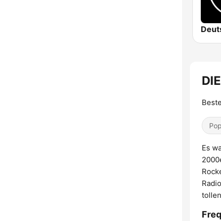
Deut
DIE
Best
Pop
Es wa
2000e
Rocke
Radio
tolle
Freq