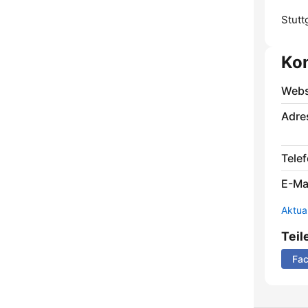
Stutt
Ko
Webs
Adre
Telef
E-Mai
Aktua
Teil
Fa