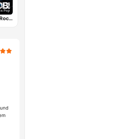
RADIO BOB! Rock Hits
 und
sem